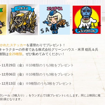
描かれたステッカー
を週替わりでプレゼント！
キャラクターの作者である株式会社グリーンハウス・米澤 稔氏＆兵
種類は
全29種類
。ぜひ集めてみてください！
～11月29日（金）
※10種類のうち3枚をプレゼント
～12月06日（金）
※10種類のうち3枚をプレゼント
～12月13日（金）
※9種類のうち3枚をプレゼント
P3シール（3枚入り）」をランダムで1袋プレゼントいたします。同じ上映回に複
様1袋となります。