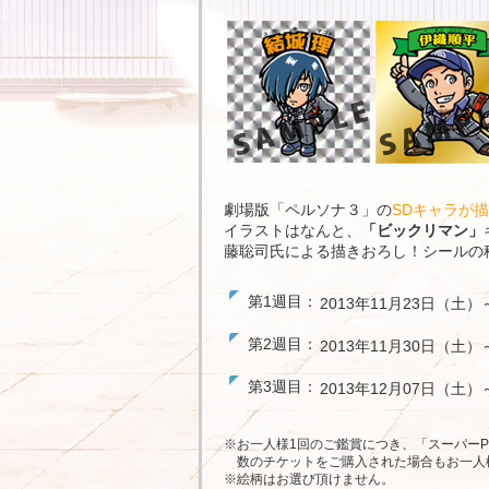
劇場版「ペルソナ３」の
SDキャラが
イラストはなんと、
「ビックリマン」
藤聡司氏による描きおろし！シールの
第1週目：
2013年11月23日（土）
第2週目：
2013年11月30日（土）
第3週目：
2013年12月07日（土）
※お一人様1回のご鑑賞につき、「スーパー
数のチケットをご購入された場合もお一人
※絵柄はお選び頂けません。