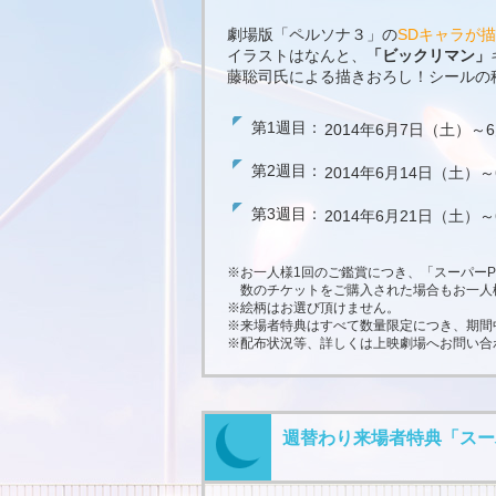
劇場版「ペルソナ３」の
SDキャラが
イラストはなんと、
「ビックリマン」
藤聡司氏による描きおろし！シールの
第1週目：
2014年6月7日（土）～
第2週目：
2014年6月14日（土）
第3週目：
2014年6月21日（土）
※お一人様1回のご鑑賞につき、「スーパー
数のチケットをご購入された場合もお一人
※絵柄はお選び頂けません。
※来場者特典はすべて数量限定につき、期間
※配布状況等、詳しくは上映劇場へお問い合
週替わり来場者特典「スー