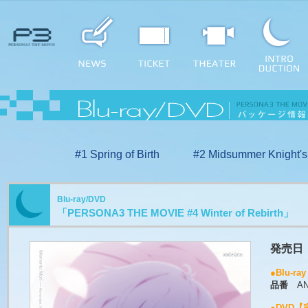
#1 Spring of Birth
#2 Midsummer Knight'
Blu-ray/DVD
「PERSONA3 THE MOVIE #4 Winter of Rebirth」
発売日
●Blu-
品番
ANZ
●DVD