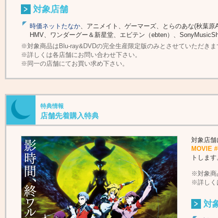
対象店舗
時価ネットたなか
、アニメイト、ゲーマーズ、とらのあな(秋葉原A
HMV、ワンダーグー＆新星堂、エビテン（ebten）、SonyMusicSh
※対象商品はBlu-ray&DVDの完全生産限定版のみとさせていただき
※詳しくは各店舗にお問い合わせ下さい。
※同一の店舗にてお買い求め下さい。
特典情報
店舗先着購入特典
対象店舗
MOVIE
トします
※対象商
※詳しく
対