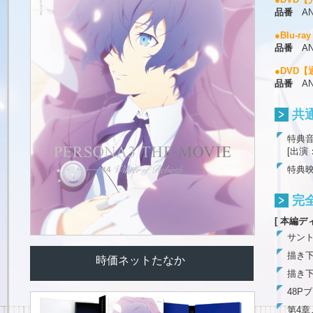
品番
ANZ
●Blu-r
品番
ANS
●DVD
品番
ANS
共
特典
[出演
特典映
完
[ 本編デ
サン
描き下
時価ネットたなか
描き下
48P
第4