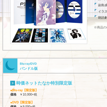
副島
イラス
朗読劇
※商品の
Blu-ray/DVD
バンドル版
時価ネットたなか特別限定版
●Blu-ray【限定版】
価格
￥10,000+税
●DVD【限定版】
価格
￥9,000+税