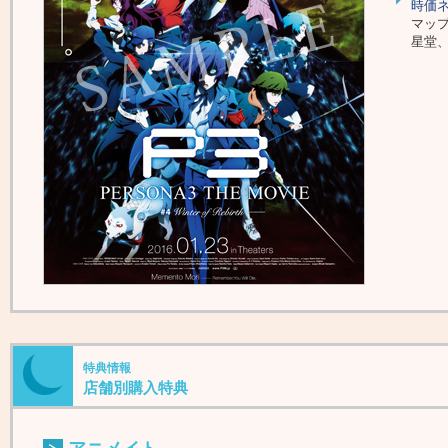
時価
マップ
星堂、a
特典情報
店舗別購入特典