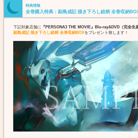
特典情報
全巻購入特典：副島成記 描き下ろし絵柄 全巻収納BO
下記対象店舗に
『PERSONA3 THE MOVIE』Blu-ray&DVD（完
副島成記 描き下ろし絵柄 全巻収納BOX
をプレゼント致します！