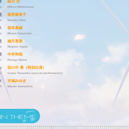
彦
緑川 光
da
Hikaru Midorikawa
花
能登麻美子
hi
Mamiko Noto
ス
坂本真綾
is
Maaya Sakamoto
乾
緒方恵美
a
Megumi Ogata
郎
中井和哉
ki
Kazuya Nakai
ル
田の中 勇（特別出演）
or
Isamu Tanonaka (special performance)
ス
沢城みゆき
th
Miyuki Sawashiro