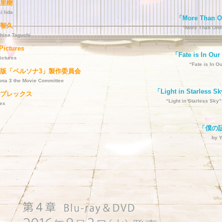
里樹
i Iida
「More Than
智久
“More Than One
hisa Taguchi
Pictures
「Fate is In Ou
ictures
“Fate is In O
版「ペルソナ3」製作委員会
ona 3 the Movie Committee
「Light in Starless
プレックス
“Light in Starless Sk
lex
「僕の
by 