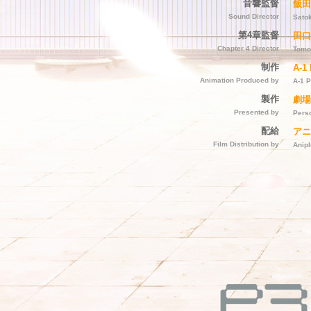
音響監督
飯田
Sound Director
Satok
第4章監督
田口
Chapter 4 Director
Tomo
制作
A-1 
Animation Produced by
A-1 P
製作
劇場
Presented by
Pers
配給
アニ
Film Distribution by
Anip