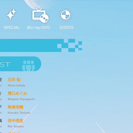
理
石田 彰
ki
Akira Ishida
り
豊口めぐみ
ba
Megumi Toyoguchi
平
鳥海浩輔
ri
Kosuke Toriumi
鶴
田中理恵
jo
Rie Tanaka