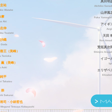
真田明
圭祐
Akihiko Sana
uke Watabe
山岸風
恭摩
Fuka Yamagis
a Aki
アイギ
志伸
Aeg
obu Tsuneki
天田 
沙織
Ken Amad
i Goda
荒垣真次
善王（美峰）
Shinjiro Araga
u Tanioka
イゴー
 薫（美峰）
Ig
u Aoki
エリザベ
Elizabe
純平
ei Takatsu
 崇
shi Sakurai
将司・小林哲也
i Meguro/ Tetsuya Kobayashi