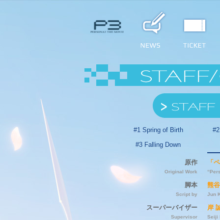
#1 Spring of Birth
#2
#3 Falling Down
原作
「ペ
Original Work
“Per
脚本
熊谷
Script by
Jun 
スーパーバイザー
岸 
Supervisor
Seiji