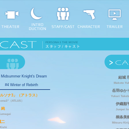
 Midsummer Knight's Dream
結城 
Makoto Yu
#4 Winter of Rebirth
岳羽ゆか
ルソナ3」（アトラス）
Yukari Take
sona3”（ATLUS）
伊織順
 純
Junpei Io
Kumagai
桐条美
誠二
Mitsuru Kiri
 Kishi