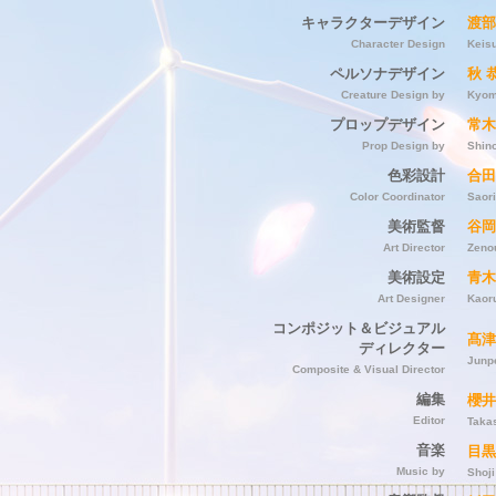
キャラクターデザイン
渡部
Character Design
Keis
ペルソナデザイン
秋 
Creature Design by
Kyom
プロップデザイン
常木
Prop Design by
Shin
色彩設計
合田
Color Coordinator
Saor
美術監督
谷岡
Art Director
Zeno
美術設定
青木
Art Designer
Kaor
コンポジット＆ビジュアル
髙津
ディレクター
Junp
Composite & Visual Director
編集
櫻井
Editor
Taka
音楽
目黒
Music by
Shoj