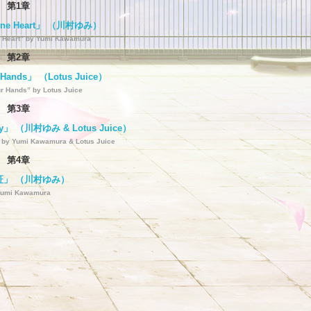
第1章
 One Heart」 （川村ゆみ）
 Heart” by Yumi Kawamura
第2章
r Hands」 （Lotus Juice）
ur Hands” by Lotus Juice
第3章
 Sky」 （川村ゆみ & Lotus Juice）
y” by Yumi Kawamura & Lotus Juice
第4章
証」 （川村ゆみ）
Yumi Kawamura