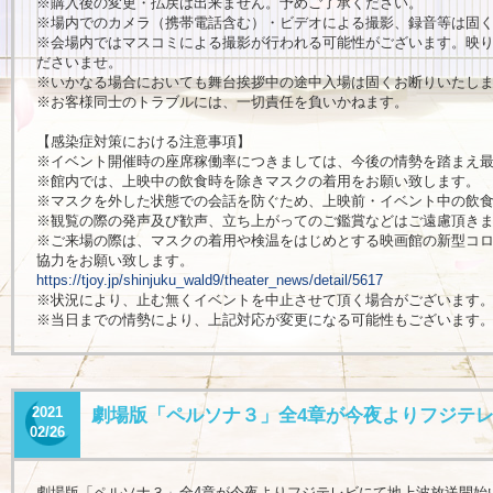
※購入後の変更・払戻は出来ません。予めご了承ください。
※場内でのカメラ（携帯電話含む）・ビデオによる撮影、録音等は固
※会場内ではマスコミによる撮影が行われる可能性がございます。映
ださいませ。
※いかなる場合においても舞台挨拶中の途中入場は固くお断りいたし
※お客様同士のトラブルには、一切責任を負いかねます。
【感染症対策における注意事項】
※イベント開催時の座席稼働率につきましては、今後の情勢を踏まえ
※館内では、上映中の飲食時を除きマスクの着用をお願い致します。
※マスクを外した状態での会話を防ぐため、上映前・イベント中の飲
※観覧の際の発声及び歓声、立ち上がってのご鑑賞などはご遠慮頂き
※ご来場の際は、マスクの着用や検温をはじめとする映画館の新型コ
協力をお願い致します。
https://tjoy.jp/shinjuku_wald9/theater_news/detail/5617
※状況により、止む無くイベントを中止させて頂く場合がございます
※当日までの情勢により、上記対応が変更になる可能性もございます
2021
劇場版「ペルソナ３」全4章が今夜よりフジテ
02/26
劇場版「ペルソナ３」全4章が今夜よりフジテレビにて地上波放送開始