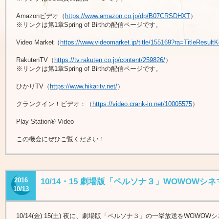
Amazonビデオ（
https://www.amazon.co.jp/dp/B07CRSDHXT
）
※リンクは第1章Spring of Birthの配信ページです。
Video Market（
https://www.videomarket.jp/title/155169?ra=TitleResult
RakutenTV（
https://tv.rakuten.co.jp/content/259826/
）
※リンクは第1章Spring of Birthの配信ページです。
ひかりTV（
https://www.hikaritv.net/
）
クランクイン！ビデオ：（
https://video.crank-in.net/10005575
）
Play Station® Video
この機会にぜひご覧ください！
2016
10/14・15 劇場版「ペルソナ３」WOWOWシネ
10/13
10/14(金) 15(土) 夜に、劇場版「ペルソナ３」の一挙放送をWOWO