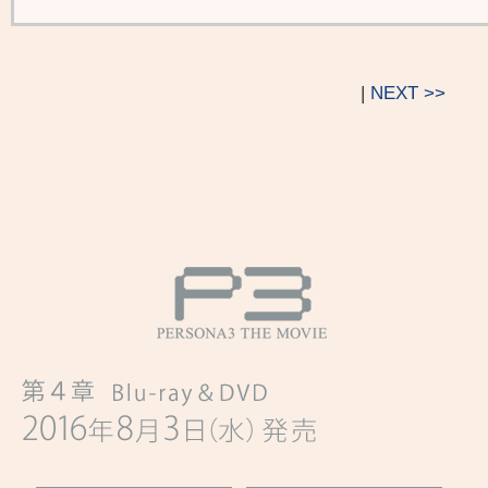
|
NEXT >>