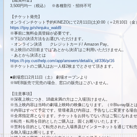
【鑑賞料金】
3,500円均一（税込） ※各種割引・招待不可
【チケット発売】
オンラインチケット予約KINEZOにて2月11日(土)0:00（＝2月10日（金）
https://tjoy.jp/shinjuku_wald9
※事前に無料会員登録が必要です。
※下記の決済方法をお選びいただけます。
・オンライン決済 クレジットカード/ Amazon Pay。
※上映日の2日前までは”あとから決済”はご利用いただけません。
・あとから決済とは
https://t-joy.custhelp.com/app/answers/detail/a_id/336/p/16
※チケットのご購入はお一人様2枚までとさせて頂きます。
■劇場窓口2月11日（土） 劇場オープンより
※WEB販売で完売の場合、窓口の販売はございません。
【注意事項】
※深夜上映につき、18歳未満の方はご入場頂けません。
※当上映内容は当時の劇場上映時の映像になります。（※Blu-ray版と
※内容はすべて予定です。登壇者及び内容は、予告なしに変更する場
※全席指定席となります。チケットをお持ちでない方はご覧になれま
※転売・転用を目的としたご購入は、固くお断りいたします。
※営利を目的として転売された入場券及びインターネットを通じて転
る御入場はお断りします。