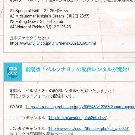
#1 Spring of Birth 2月26日26:55
#2 Midsummer Knight’s Dream 3月2日 25:55
#3 Falling Down 3月7日 25:55
#4 Winter of Rebirth 3月12日 25:25
是非チェックください
https://www.fujitv.co.jp/fujitv/news/20210160.html
2018
劇場版「ペルソナ３」の配信レンタルが開始!
06/01
劇場版「ペルソナ３」の配信レンタルが開始いたしました！
下記プラットフォームで配信中です。
GYAO!（
https://streaming.yahoo.co.jp/p/y/00548/v12265/?source=gya
ニコニコチャンネル（
http://ch.nicovideo.jp/ch2607154
）
バンダイチャンネル（
http://www.b-ch.com/ttl/index.php?ttl_c=6039
）
※リンクはSD画質の配信ページです。