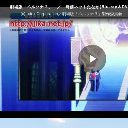
劇場版「ペルソナ３」 ／ 時価ネットたなか(Blu-ray＆DV
(c)Index Corporation／劇場版「ペルソナ３」製作委員会
Play
Video